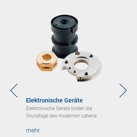
n allen
, in
Neuigkeiten
Elektronische Geräte
Fahrz
Elektronische Geräte bilden die
Es sind
Grundlage des modernen Lebens.
Lenkung
Elektronische Geräte
Kompone
Fahrzeugtechnik
mehr
im Ges