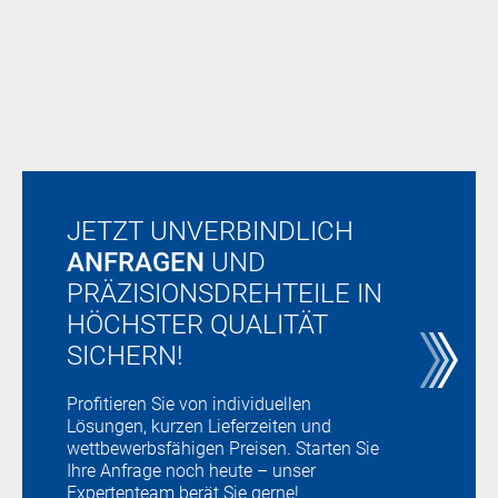
Greiftechnik
spielen.
Lichtleiter
mehr
Luft- und
Raumfahrttechnik
Magnettechnik und
Elektromotoren
Maschinenbau
JETZT UNVERBINDLICH
Medizin- und Dentaltechnik
ANFRAGEN
UND
Pyrotechnik
PRÄZISIONSDREHTEILE
IN
Sensorik, Regel- und
HÖCHSTER QUALITÄT
Messtechnik
SICHERN!
Verriegelungssysteme
Profitieren Sie von individuellen
Lösungen, kurzen Lieferzeiten und
wettbewerbsfähigen Preisen. Starten Sie
Ihre Anfrage noch heute – unser
Expertenteam berät Sie gerne!