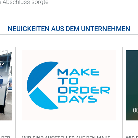
 Abschluss sorgte.
Magnettechnik und Elektromotoren
Maschinenbau
Medizin- und Dentaltechnik
NEUIGKEITEN AUS DEM UNTERNEHMEN
Pyrotechnik
Sensorik, Regel- und Messtechnik
Verriegelungssysteme