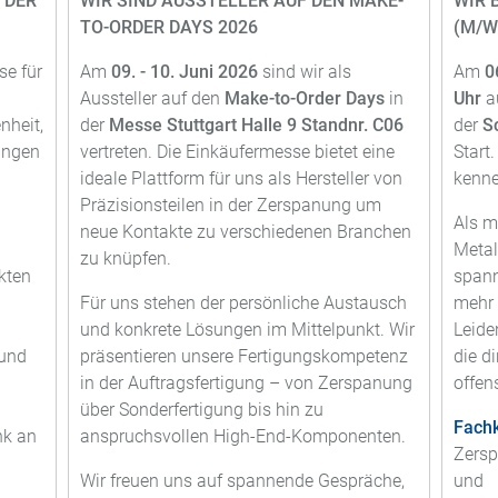
 DER
WIR SIND AUSSTELLER AUF DEN MAKE-
WIR 
TO-ORDER DAYS 2026
(M/W
se für
Am
09. - 10. Juni 2026
sind wir als
Am
0
Aussteller auf den
Make-to-Order Days
in
Uhr
a
nheit,
der
Messe Stuttgart
Halle
9
Standnr.
C06
der
S
ungen
vertreten. Die Einkäufermesse bietet eine
Start
ideale Plattform für uns als Hersteller von
kenne
Präzisionsteilen in der Zerspanung um
Als m
neue Kontakte zu verschiedenen Branchen
Metal
zu knüpfen.
kten
spann
Für uns stehen der persönliche Austausch
mehr 
und konkrete Lösungen im Mittelpunkt. Wir
Leide
 und
präsentieren unsere Fertigungskompetenz
die d
in der Auftragsfertigung – von Zerspanung
offen
über Sonderfertigung bis hin zu
Fachk
nk an
anspruchsvollen High-End-Komponenten.
Zersp
Wir freuen uns auf spannende Gespräche,
und