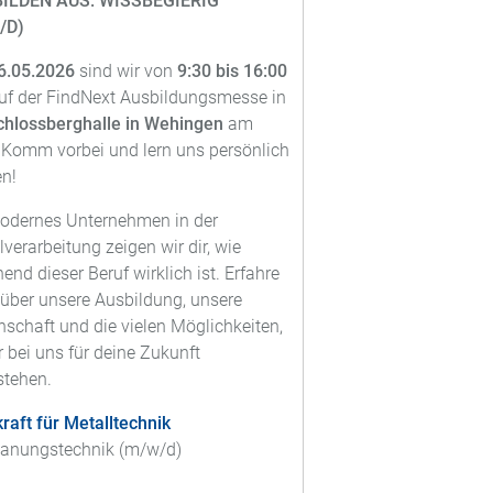
BILDEN AUS: WISSBEGIERIG
/D)
6.05.2026
sind wir von
9:30 bis 16:00
uf der FindNext Ausbildungsmesse in
chlossberghalle in Wehingen
am
. Komm vorbei und lern uns persönlich
n!
odernes Unternehmen in der
lverarbeitung zeigen wir dir, wie
end dieser Beruf wirklich ist. Erfahre
über unsere Ausbildung, unsere
nschaft und die vielen Möglichkeiten,
ir bei uns für deine Zukunft
stehen.
raft für Metalltechnik
anungstechnik (m/w/d)