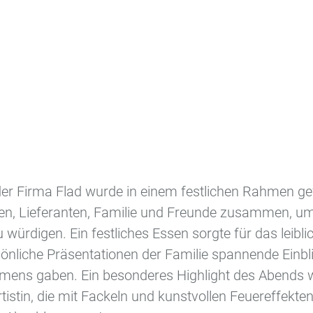
Neuigkeiten
er Firma Flad wurde in einem festlichen Rahmen ge
, Lieferanten, Familie und Freunde zusammen, um
Elektronische Geräte
würdigen. Ein festliches Essen sorgte für das leibl
Fahrzeugtechnik
sönliche Präsentationen der Familie spannende Einbl
Greiftechnik
mens gaben. Ein besonderes Highlight des Abends 
Lichtleiter
tistin, die mit Fackeln und kunstvollen Feuereffekte
Luft- und Raumfahrttechnik