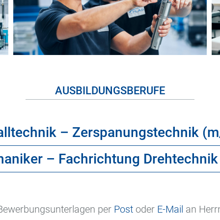
AUSBILDUNGSBERUFE
alltechnik – Zerspanungstechnik (
niker – Fachrichtung Drehtechnik
Neuigkeiten
e Bewerbungsunterlagen per
Post
oder
E-Mail
an Herrn