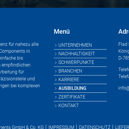
Menü
Adr
Navigation
tenz für nahezu alle
Flad
UNTERNEHMEN
überspringen
 Components in
Köni
NACHHALTIGKEIT
einfache bis
D-78
SCHWERPUNKTE
 empfindlichen
Tele
BRANCHEN
rbeitung für
Telef
räzisionsteile und
KARRIERE
ngen bei komplexen
info@
AUSBILDUNG
ZERTIFIKATE
KONTAKT
nents GmbH & Co. KG
IMPRESSUM
DATENSCHUTZ
LIEFE