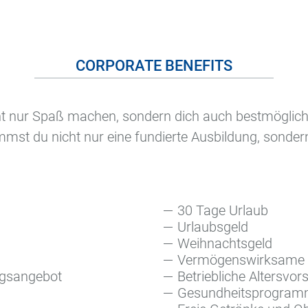
Elektronische Geräte
Fahrzeugtechnik
Greiftechnik
CORPORATE BENEFITS
Lichtleiter
Luft- und Raumfahrttechnik
cht nur Spaß machen, sondern dich auch bestmöglic
Magnettechnik und Elektromotoren
mmst du nicht nur eine fundierte Ausbildung, sonder
Maschinenbau
Medizin- und Dentaltechnik
Pyrotechnik
Sensorik, Regel- und Messtechnik
30 Tage Urlaub
Urlaubsgeld
Verriegelungssysteme
Weihnachtsgeld
Vermögenswirksame 
ungsangebot
Betriebliche Altersvor
Gesundheitsprogra