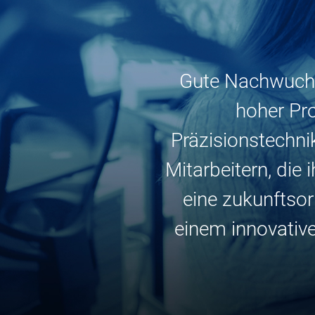
Gute Nachwuchs
hoher Pro
Präzisionstechni
Mitarbeitern, die
eine zukunftsor
einem innovativ