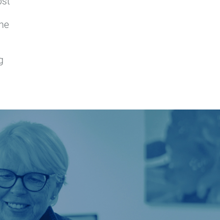
bst
ne
g